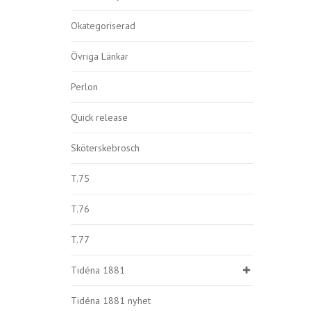
Okategoriserad
Övriga Länkar
Perlon
Quick release
Sköterskebrosch
T.75
T.76
T.77
Tidéna 1881
Tidéna 1881 nyhet