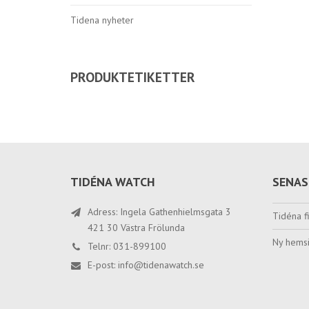
Tidena nyheter
PRODUKTETIKETTER
TIDÉNA WATCH
SENAS
Adress: Ingela Gathenhielmsgata 3
Tidéna fi
421 30 Västra Frölunda
Ny hemsi
Telnr: 031-899100
E-post:
info@tidenawatch.se