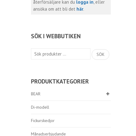
återförsäljare kan du
logga in
, eller
ansöka om att bli det
här
.
SÖK I WEBBUTIKEN
Sök
SÖK
efter:
PRODUKTKATEGORIER
BEAR
Di-modell
Fickurskedjor
Månadserbjudande