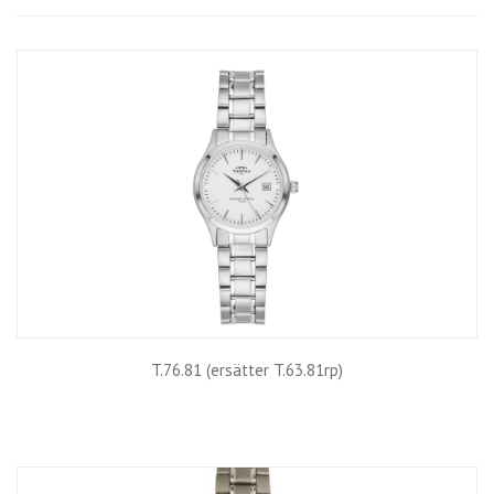
Grid
List
T.76.81 (ersätter T.63.81rp)