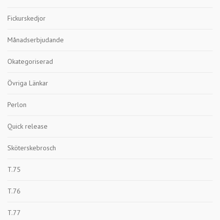
Fickurskedjor
Månadserbjudande
Okategoriserad
Övriga Länkar
Perlon
Quick release
Sköterskebrosch
T.75
T.76
T.77