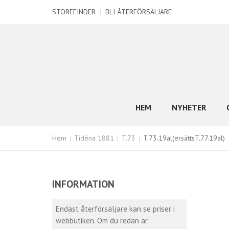
STOREFINDER
|
BLI ÅTERFÖRSÄLJARE
HEM
NYHETER
Hem
Tidéna 1881
T.73
T.73.19al(ersättsT.77.19al)
INFORMATION
Endast återförsäljare kan se priser i
webbutiken. Om du redan är