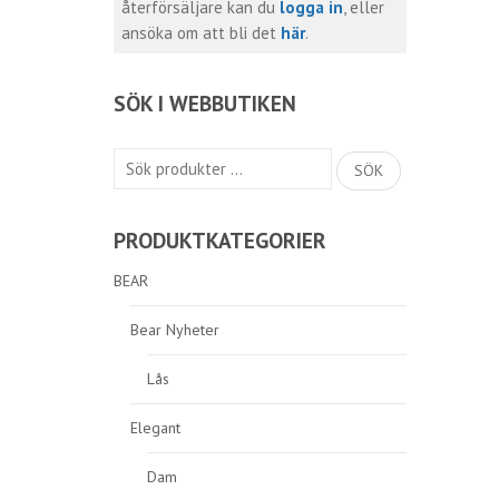
återförsäljare kan du
logga in
, eller
ansöka om att bli det
här
.
SÖK I WEBBUTIKEN
Sök
SÖK
efter:
PRODUKTKATEGORIER
BEAR
Bear Nyheter
Lås
Elegant
Dam