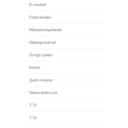
Di-modell
Fickurskedjor
Månadserbjudande
Okategoriserad
Övriga Länkar
Perlon
Quick release
Sköterskebrosch
T.75
T.76