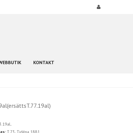
WEBBUTIK
KONTAKT
9al(ersättsT.77.19al)
3.19al
.
ies:
T.73
,
Tidéna 1881