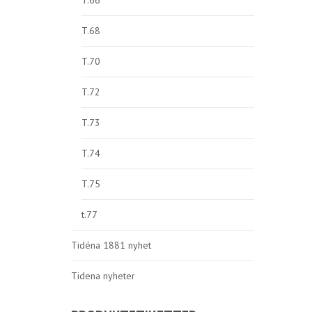
T.66
T.68
T.70
T.72
T.73
T.74
T.75
t.77
Tidéna 1881 nyhet
Tidena nyheter