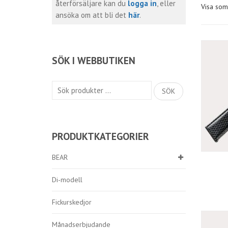
återförsäljare kan du
logga in
, eller
Visa som
ansöka om att bli det
här
.
SÖK I WEBBUTIKEN
Sök
SÖK
efter:
PRODUKTKATEGORIER
BEAR
Di-modell
Fickurskedjor
Månadserbjudande