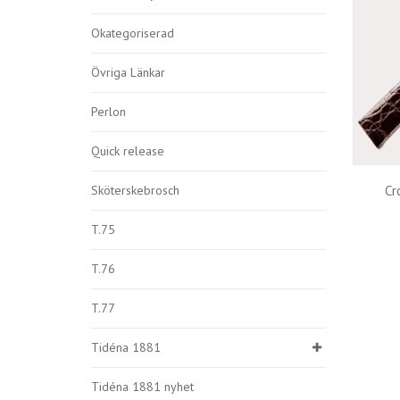
Okategoriserad
Övriga Länkar
Perlon
Quick release
Sköterskebrosch
Cr
T.75
T.76
T.77
Tidéna 1881
Tidéna 1881 nyhet