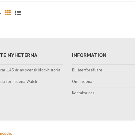
:
Grid
List
TE NYHETERNA
INFORMATION
rar 145 år av svensk klockhistoria
Bli återförsäljare
da för Tidéna Watch
Om Tidèna
Kontakta oss
amcode
.