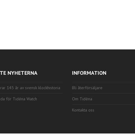
TE NYHETERNA
INFORMATION
rar 145 år av svensk klockhistoria
Bli återförsäljare
da för Tidéna Watch
Om Tidèna
Kontakta oss