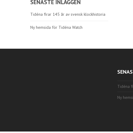
SENASTE INLÄGGEN
Tidéna firar 145 år av svensk klockhistoria
Ny hemsida för Tidéna Watch
SENAS
Tidéna fi
Ny hemsi