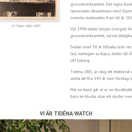
grossistverksamhet. Det egna kloc
lanserades tillsammans med Glycin
svenska marknaden fram till år 201
J.P Tidén 1862-1957
Vid 1990-talets början övergick fö
grossistverksamhet, varvid detalj
Sedan snart 30 år tillbaka leds ve
led, nämligen av Kajsa, dotter til
Ulf Esberg.
Tidéna
1881,
är idag ett etablerat
stolta att fira 145 år som företag
När en kund går ut ur sin klockbu
bara en klocka, utan ett stycke sven
VI ÄR TIDÉNA WATCH