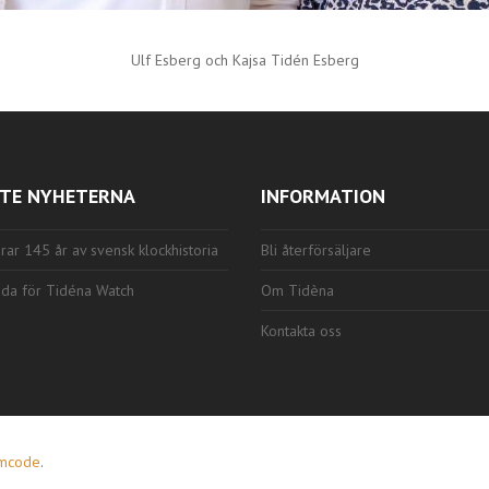
Ulf Esberg och Kajsa Tidén Esberg
TE NYHETERNA
INFORMATION
rar 145 år av svensk klockhistoria
Bli återförsäljare
da för Tidéna Watch
Om Tidèna
Kontakta oss
amcode
.