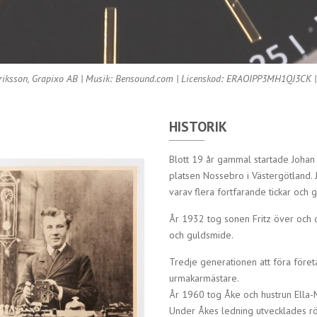
riksson, Grapixo AB | Musik: Bensound.com | Licenskod: ERAOIPP3MH1QJ3CK | 
HISTORIK
Blott 19 år gammal startade Johan 
platsen Nossebro i Västergötland. 
varav flera fortfarande tickar och g
År 1932 tog sonen Fritz över och d
och guldsmide.
Tredje generationen att föra företa
urmakarmästare.
År 1960 tog Åke och hustrun Ella-M
Under Åkes ledning utvecklades rör