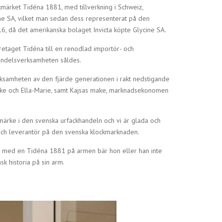
kmärket Tidéna 1881, med tillverkning i Schweiz,
e SA, vilket man sedan dess representerat på den
6, då det amerikanska bolaget Invicta köpte Glycine SA.
retaget Tidéna till en renodlad importör- och
handelsverksamheten såldes.
rksamheten av den fjärde generationen i rakt nedstigande
l Åke och Ella-Marie, samt Kajsas make, marknadsekonomen
 märke i den svenska urfackhandeln och vi är glada och
 och leverantör på den svenska klockmarknaden.
tik med en Tidéna 1881 på armen bär hon eller han inte
sk historia på sin arm.