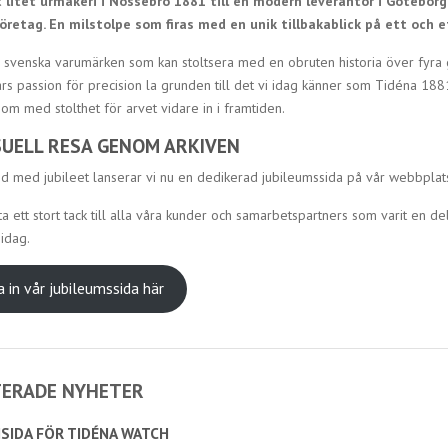
 litet urmakeri i Nossebro 1881 till en modern leverantör i Göteborg
öretag. En milstolpe som firas med en unik tillbakablick på ett och e
å svenska varumärken som kan stoltsera med en obruten historia över fyra 
ars passion för precision la grunden till det vi idag känner som Tidéna 188
om med stolthet för arvet vidare in i framtiden.
SUELL RESA GENOM ARKIVEN
d med jubileet lanserar vi nu en dedikerad jubileumssida på vår webbplats. 
ikta ett stort tack till alla våra kunder och samarbetspartners som varit en del
 idag.
a in vår jubileumssida här
TERADE NYHETER
SIDA FÖR TIDÉNA WATCH