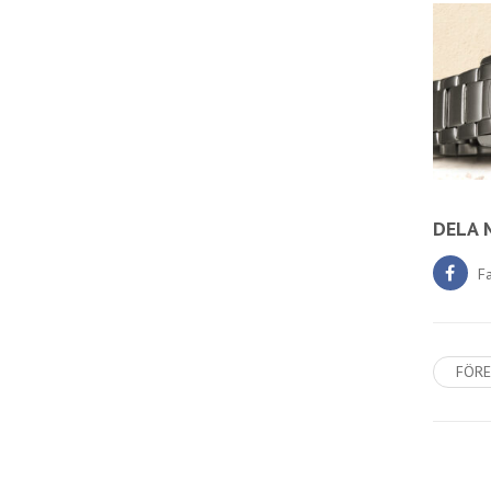
DELA 
F
FÖRE