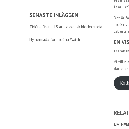
Från ett
familjef
SENASTE INLÄGGEN
Det är f
Tidén, v
Tidéna firar 145 år av svensk klockhistoria
Esberg, s
Ny hemsida för Tidéna Watch
EN VI
I samban
Vi vill r
där vi är
Koll
RELA
NY HEM