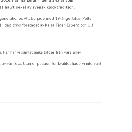
 2026. I år markerar Tidéna 145 år som
tt halvt sekel av svensk klocktradition.
generationer. Allt började med 19-årige Johan Petter
1. Idag drivs företaget av Kajsa Tidén Esberg och Ulf
Här har vi samlat unika bilder från våra arkiv.
 av vår resa. Utan er passion för kvalitet hade vi inte varit