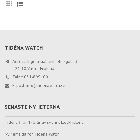
Grid
List
TIDÉNA WATCH
Adress: Ingela Gathenhielmsgata 3
421 30 Västra Frölunda
Telnr: 031-899100
E-post:
info@tidenawatch.se
SENASTE NYHETERNA
Tidéna firar 145 år av svensk klockhistoria
Ny hemsida för Tidéna Watch