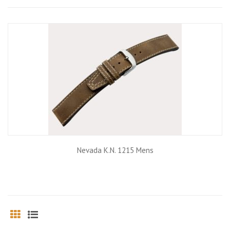
Grid
List
Nevada K.N. 1215 Mens
Grid
List