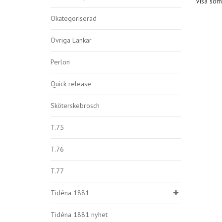
Visa som
Okategoriserad
Övriga Länkar
Perlon
Quick release
Sköterskebrosch
T.75
T.76
T.77
Tidéna 1881
Tidéna 1881 nyhet