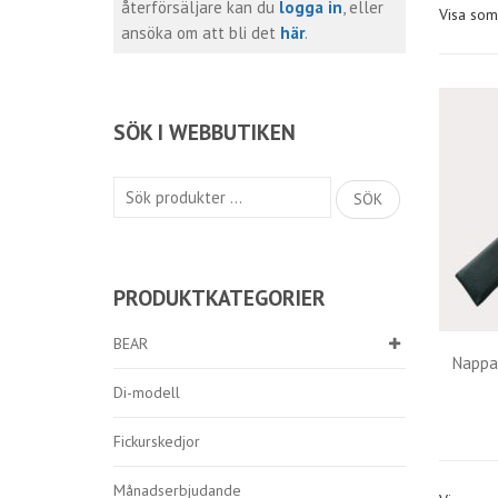
återförsäljare kan du
logga in
, eller
Visa som
ansöka om att bli det
här
.
SÖK I WEBBUTIKEN
Sök
SÖK
efter:
PRODUKTKATEGORIER
BEAR
Nappa 
Di-modell
Fickurskedjor
Månadserbjudande