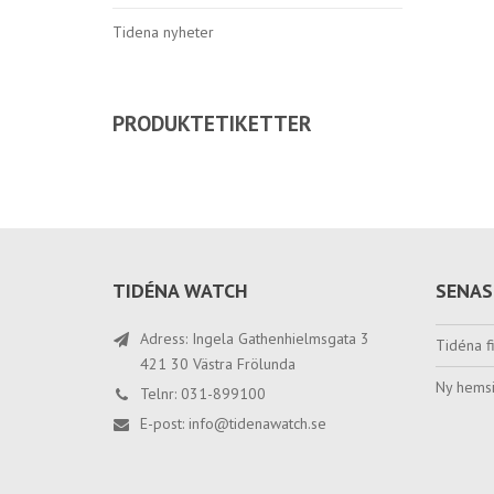
Tidena nyheter
PRODUKTETIKETTER
TIDÉNA WATCH
SENAS
Adress: Ingela Gathenhielmsgata 3
Tidéna fi
421 30 Västra Frölunda
Ny hemsi
Telnr: 031-899100
E-post:
info@tidenawatch.se