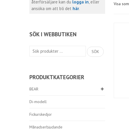
återförsäljare kan du
logga in
, eller
Visa som
ansöka om att bli det
här
.
SÖK I WEBBUTIKEN
Sök
SÖK
efter:
PRODUKTKATEGORIER
BEAR
Di-modell
Fickurskedjor
Månadserbjudande