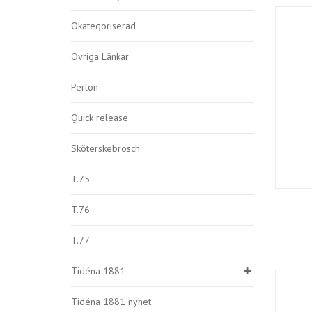
Okategoriserad
Övriga Länkar
Perlon
Quick release
Sköterskebrosch
T.75
T.76
T.77
Tidéna 1881
Tidéna 1881 nyhet