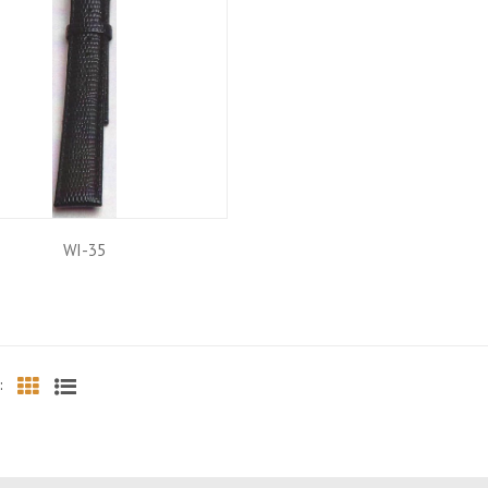
WI-35
:
Grid
List