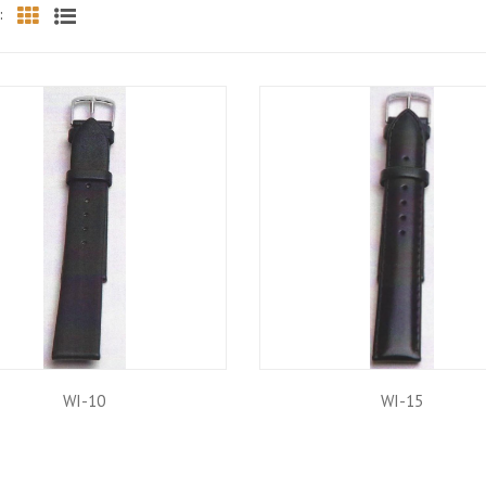
:
Grid
List
WI-10
WI-15