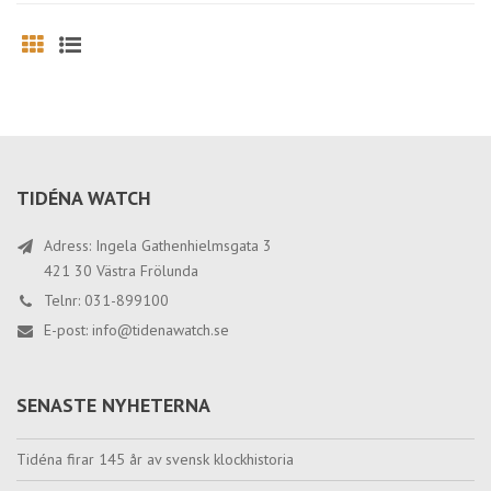
Grid
List
TIDÉNA WATCH
Adress: Ingela Gathenhielmsgata 3
421 30 Västra Frölunda
Telnr: 031-899100
E-post:
info@tidenawatch.se
SENASTE NYHETERNA
Tidéna firar 145 år av svensk klockhistoria