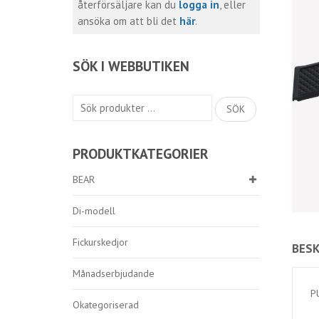
återförsäljare kan du
logga in
, eller
ansöka om att bli det
här
.
SÖK I WEBBUTIKEN
Sök
SÖK
efter:
PRODUKTKATEGORIER
BEAR
Di-modell
Fickurskedjor
BESK
Månadserbjudande
P
Okategoriserad