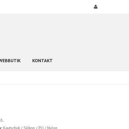
WEBBUTIK
KONTAKT
03
.
y:
Kautschuk / Silikon / PU / Nylon