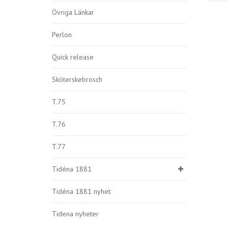
Övriga Länkar
Perlon
Quick release
Sköterskebrosch
T.75
T.76
T.77
Tidéna 1881
Tidéna 1881 nyhet
Tidena nyheter