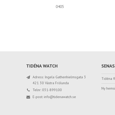
0405
TIDÉNA WATCH
SENAS
Adress: Ingela Gathenhielmsgata 3
Tidéna fi
421 30 Västra Frölunda
Ny hemsi
Telnr: 031-899100
E-post:
info@tidenawatch.se