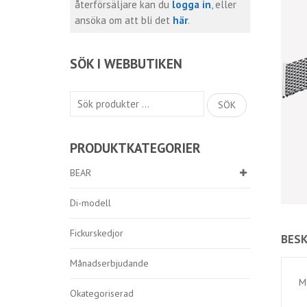
återförsäljare kan du
logga in
, eller
ansöka om att bli det
här
.
SÖK I WEBBUTIKEN
Sök
SÖK
efter:
PRODUKTKATEGORIER
BEAR
Di-modell
Fickurskedjor
BESK
Månadserbjudande
M
Okategoriserad