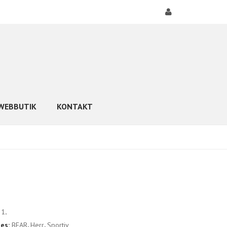
WEBBUTIK
KONTAKT
21
.
ies:
BEAR
,
Herr
,
Sportiv