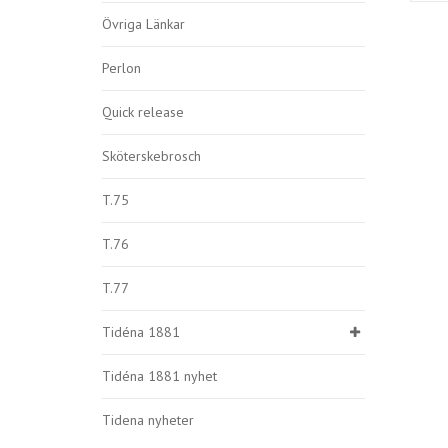
Övriga Länkar
Perlon
Quick release
Sköterskebrosch
T.75
T.76
T.77
Tidéna 1881
Tidéna 1881 nyhet
Tidena nyheter