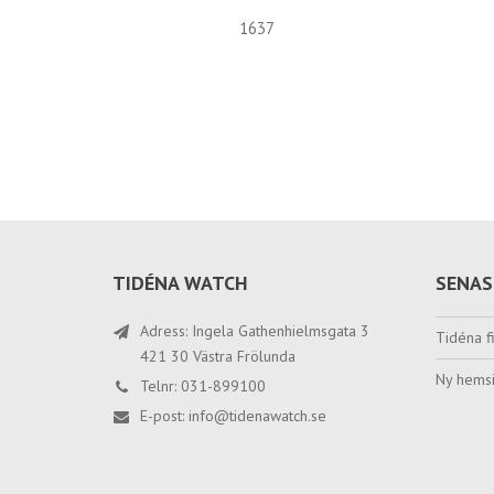
1637
TIDÉNA WATCH
SENAS
Adress: Ingela Gathenhielmsgata 3
Tidéna fi
421 30 Västra Frölunda
Ny hemsi
Telnr: 031-899100
E-post:
info@tidenawatch.se