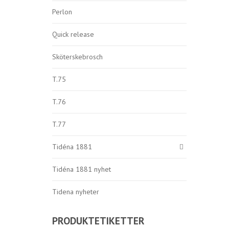
Perlon
Quick release
Sköterskebrosch
T.75
T.76
T.77
Tidéna 1881
Tidéna 1881 nyhet
Tidena nyheter
PRODUKTETIKETTER