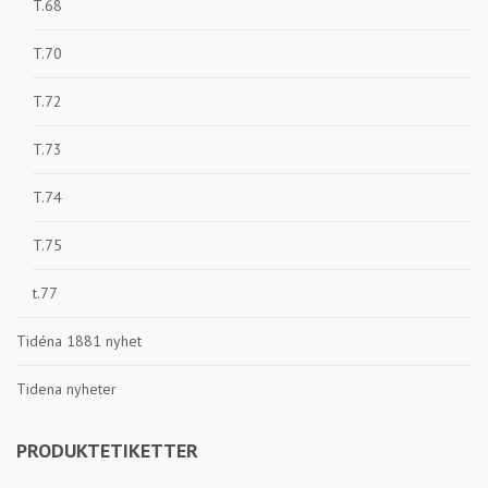
T.68
T.70
T.72
T.73
T.74
T.75
t.77
Tidéna 1881 nyhet
Tidena nyheter
PRODUKTETIKETTER