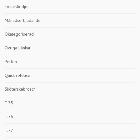
Fickurskedjor
Månadserbjudande
Okategoriserad
Övriga Länkar
Perlon
Quick release
Sköterskebrosch
T.75
T.76
T.77