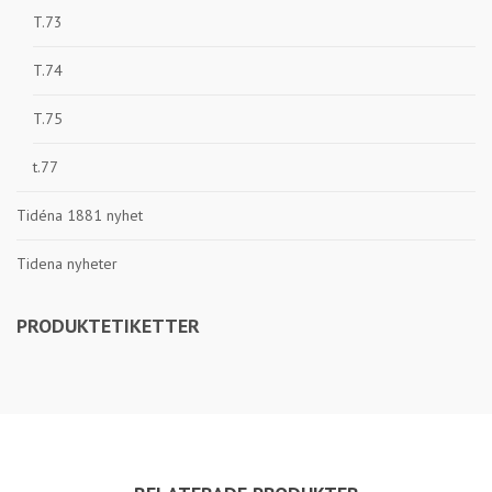
T.73
T.74
T.75
t.77
Tidéna 1881 nyhet
Tidena nyheter
PRODUKTETIKETTER