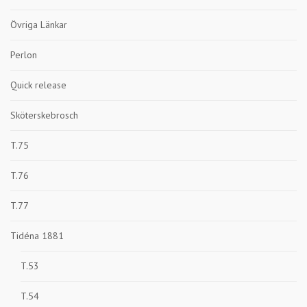
Övriga Länkar
Perlon
Quick release
Sköterskebrosch
T.75
T.76
T.77
Tidéna 1881
T.53
T.54