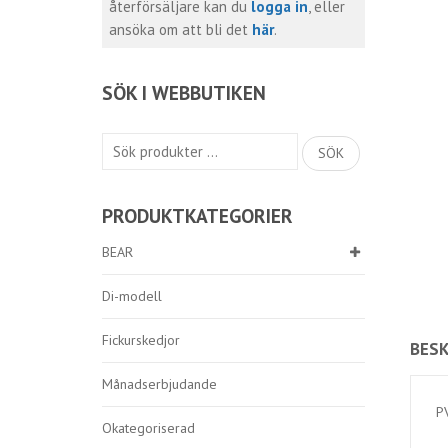
återförsäljare kan du
logga in
, eller
ansöka om att bli det
här
.
SÖK I WEBBUTIKEN
Sök
SÖK
efter:
PRODUKTKATEGORIER
BEAR
Di-modell
Fickurskedjor
BESK
Månadserbjudande
P
Okategoriserad