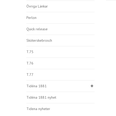
Övriga Länkar
Perlon
Quick release
Sköterskebrosch
T.75
T.76
T.77
Tidéna 1881
Tidéna 1881 nyhet
Tidena nyheter