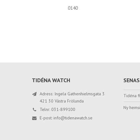
0140
TIDÉNA WATCH
SENAS
Adress: Ingela Gathenhielmsgata 3
Tidéna fi
421 30 Västra Frölunda
Ny hemsi
Telnr: 031-899100
E-post:
info@tidenawatch.se