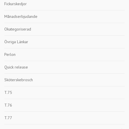
Fickurskedjor
Månadserbjudande
Okategoriserad
Övriga Länkar
Perlon
Quick release
Sköterskebrosch
T.75
T.76
T.77