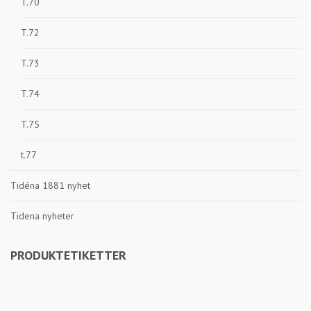
T.70
T.72
T.73
T.74
T.75
t.77
Tidéna 1881 nyhet
Tidena nyheter
PRODUKTETIKETTER