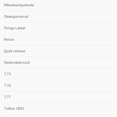
Månadserbjudande
Okategoriserad
Övriga Länkar
Perlon
Quick release
Sköterskebrosch
T.75
T.76
T.77
Tidéna 1881