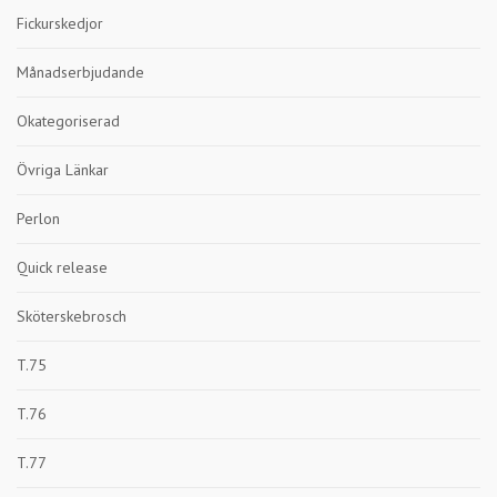
Fickurskedjor
Månadserbjudande
Okategoriserad
Övriga Länkar
Perlon
Quick release
Sköterskebrosch
T.75
T.76
T.77