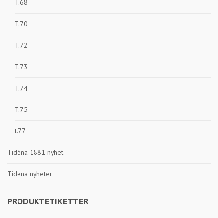
T.68
T.70
T.72
T.73
T.74
T.75
t.77
Tidéna 1881 nyhet
Tidena nyheter
PRODUKTETIKETTER