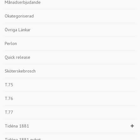
Månadserbjudande
Okategoriserad
Övriga Länkar
Perlon
Quick release
Sköterskebrosch
T.75
T.76
T.77
Tidéna 1881
Tidéna 1881 nyhet