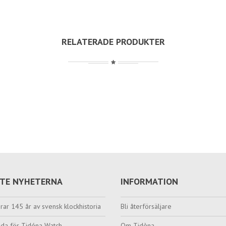
RELATERADE PRODUKTER
TE NYHETERNA
INFORMATION
rar 145 år av svensk klockhistoria
Bli återförsäljare
da för Tidéna Watch
Om Tidèna