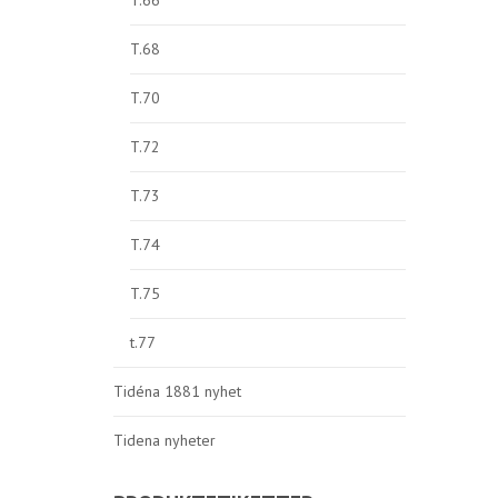
T.66
T.68
T.70
T.72
T.73
T.74
T.75
t.77
Tidéna 1881 nyhet
Tidena nyheter