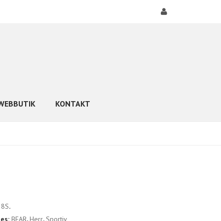
WEBBUTIK
KONTAKT
38S
.
ies:
BEAR
,
Herr
,
Sportiv