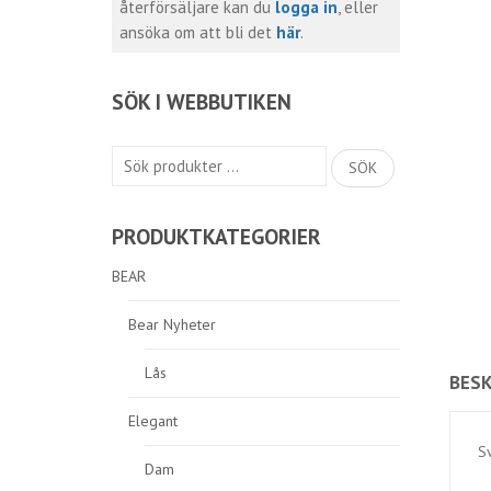
återförsäljare kan du
logga in
, eller
ansöka om att bli det
här
.
SÖK I WEBBUTIKEN
Sök
SÖK
efter:
PRODUKTKATEGORIER
BEAR
Bear Nyheter
Lås
BESK
Elegant
S
Dam