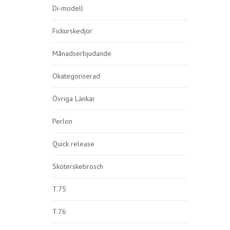
Di-modell
Fickurskedjor
Månadserbjudande
Okategoriserad
Övriga Länkar
Perlon
Quick release
Sköterskebrosch
T.75
T.76