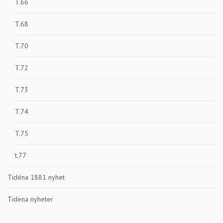
T.66
T.68
T.70
T.72
T.73
T.74
T.75
t.77
Tidéna 1881 nyhet
Tidena nyheter