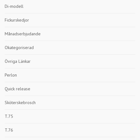
Di-modell
Fickurskedjor
Månadserbjudande
Okategoriserad
Övriga Länkar
Perlon
Quick release
Sköterskebrosch
T.75
T.76