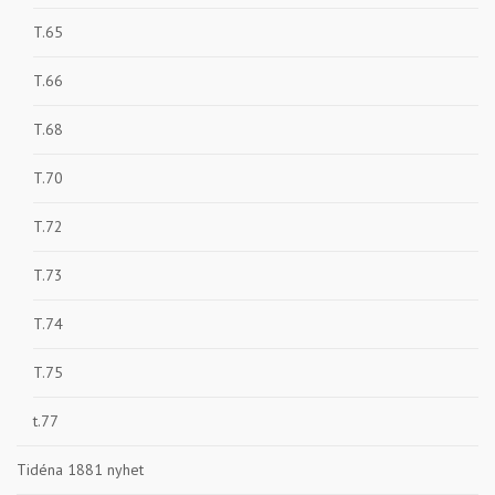
T.65
T.66
T.68
T.70
T.72
T.73
T.74
T.75
t.77
Tidéna 1881 nyhet