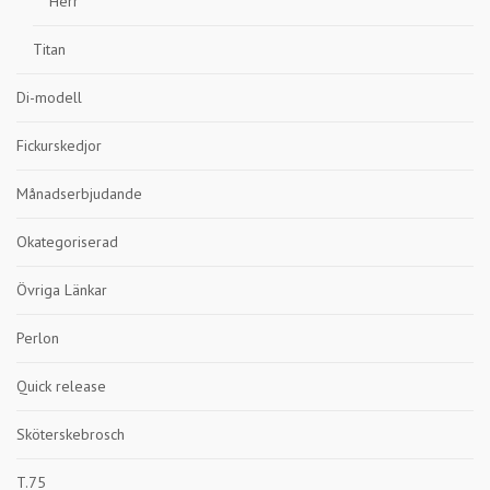
Herr
Titan
Di-modell
Fickurskedjor
Månadserbjudande
Okategoriserad
Övriga Länkar
Perlon
Quick release
Sköterskebrosch
T.75