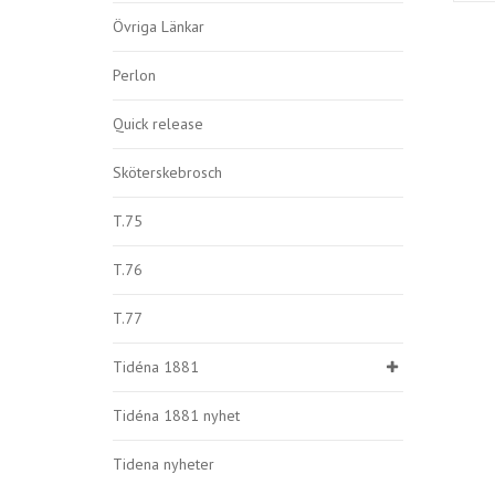
Övriga Länkar
Perlon
Quick release
Sköterskebrosch
T.75
T.76
T.77
Tidéna 1881
Tidéna 1881 nyhet
Tidena nyheter