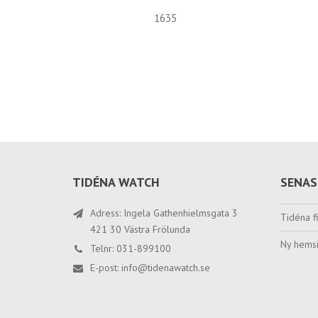
1635
TIDÉNA WATCH
SENAS
Adress: Ingela Gathenhielmsgata 3
Tidéna fi
421 30 Västra Frölunda
Ny hemsi
Telnr: 031-899100
E-post:
info@tidenawatch.se