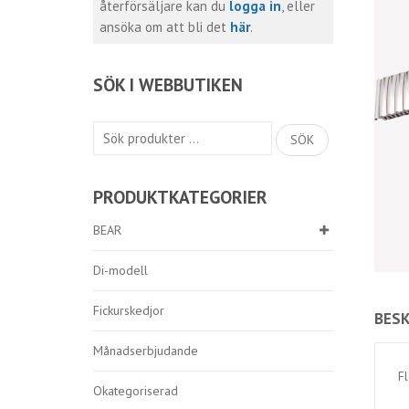
återförsäljare kan du
logga in
, eller
ansöka om att bli det
här
.
SÖK I WEBBUTIKEN
Sök
SÖK
efter:
PRODUKTKATEGORIER
BEAR
Di-modell
Fickurskedjor
BESK
Månadserbjudande
Fl
Okategoriserad