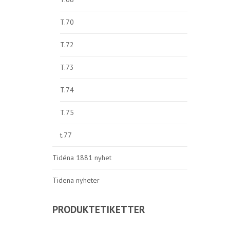
T.70
T.72
T.73
T.74
T.75
t.77
Tidéna 1881 nyhet
Tidena nyheter
PRODUKTETIKETTER