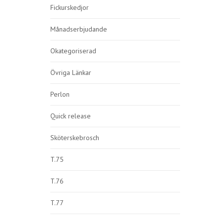
Fickurskedjor
Månadserbjudande
Okategoriserad
Övriga Länkar
Perlon
Quick release
Sköterskebrosch
T.75
T.76
T.77