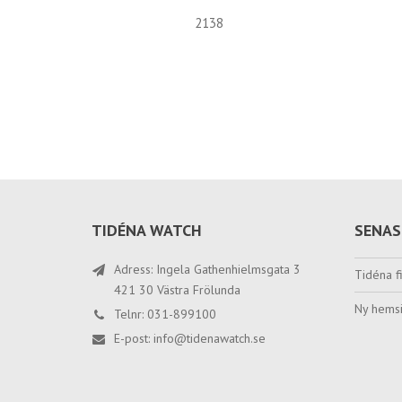
2138
TIDÉNA WATCH
SENAS
Adress: Ingela Gathenhielmsgata 3
Tidéna fi
421 30 Västra Frölunda
Ny hemsi
Telnr: 031-899100
E-post:
info@tidenawatch.se