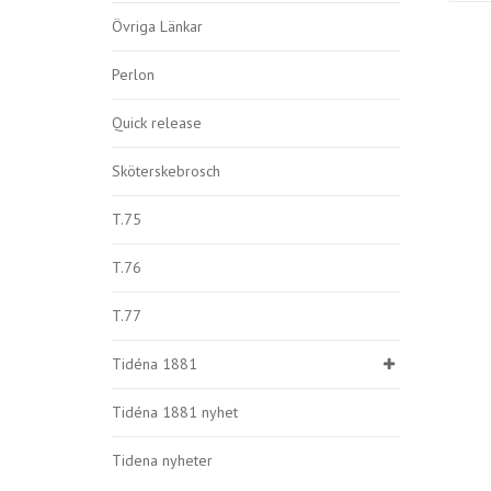
Övriga Länkar
Perlon
Quick release
Sköterskebrosch
T.75
T.76
T.77
Tidéna 1881
Tidéna 1881 nyhet
Tidena nyheter