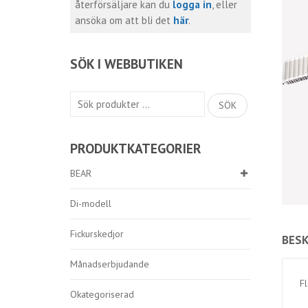
återförsäljare kan du
logga in
, eller
ansöka om att bli det
här
.
SÖK I WEBBUTIKEN
Sök
SÖK
efter:
PRODUKTKATEGORIER
BEAR
Di-modell
Fickurskedjor
BESK
Månadserbjudande
Fl
Okategoriserad