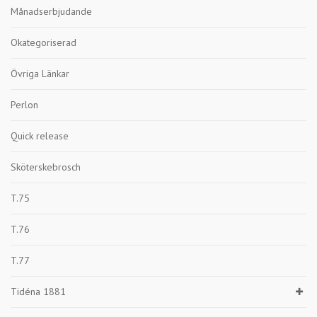
Månadserbjudande
Okategoriserad
Övriga Länkar
Perlon
Quick release
Sköterskebrosch
T.75
T.76
T.77
Tidéna 1881