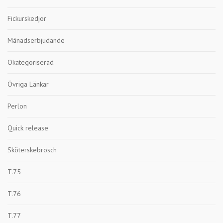
Fickurskedjor
Månadserbjudande
Okategoriserad
Övriga Länkar
Perlon
Quick release
Sköterskebrosch
T.75
T.76
T.77