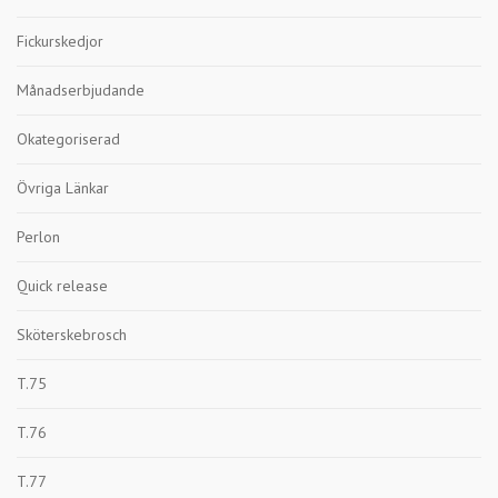
Fickurskedjor
Månadserbjudande
Okategoriserad
Övriga Länkar
Perlon
Quick release
Sköterskebrosch
T.75
T.76
T.77