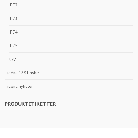
T.72
T.73
T.74
T.75
t.77
Tidéna 1881 nyhet
Tidena nyheter
PRODUKTETIKETTER