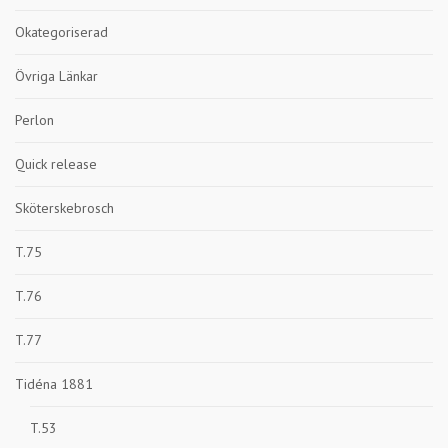
Okategoriserad
Övriga Länkar
Perlon
Quick release
Sköterskebrosch
T.75
T.76
T.77
Tidéna 1881
T.53