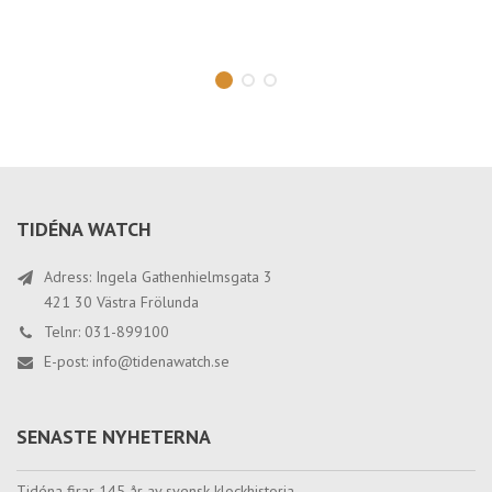
TIDÉNA WATCH
Adress: Ingela Gathenhielmsgata 3
421 30 Västra Frölunda
Telnr: 031-899100
E-post:
info@tidenawatch.se
SENASTE NYHETERNA
Tidéna firar 145 år av svensk klockhistoria