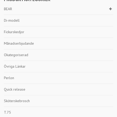
BEAR
Di-modell
Fickurskedjor
Månadserbjudande
Okategoriserad
Övriga Länkar
Perlon
Quick release
Sköterskebrosch
T.75