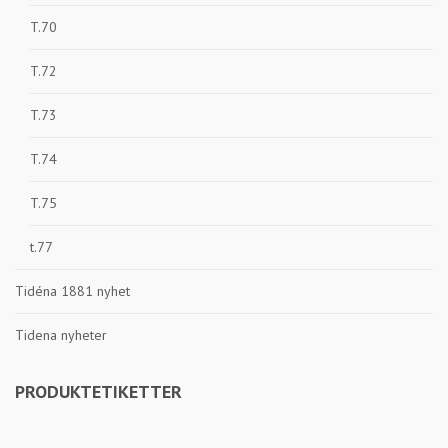
T.70
T.72
T.73
T.74
T.75
t.77
Tidéna 1881 nyhet
Tidena nyheter
PRODUKTETIKETTER