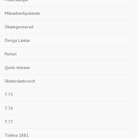
Månadserbjudande
Okategoriserad
Övriga Länkar
Perlon
Quick release
Sköterskebrosch
T.75
T.76
T.77
Tidéna 1881