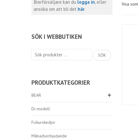
återförsäljare kan du
logga in
, eller
Visa som
ansöka om att bli det
här
.
SÖK I WEBBUTIKEN
Sök
SÖK
efter:
PRODUKTKATEGORIER
BEAR
Di-modell
Fickurskedjor
Månadserbjudande