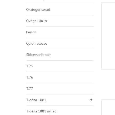
Okategoriserad
Övriga Länkar
Perlon
Quick release
Sköterskebrosch
T.75
T.76
T.77
Tidéna 1881
Tidéna 1881 nyhet