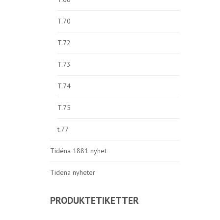
T.70
T.72
T.73
T.74
T.75
t.77
Tidéna 1881 nyhet
Tidena nyheter
PRODUKTETIKETTER