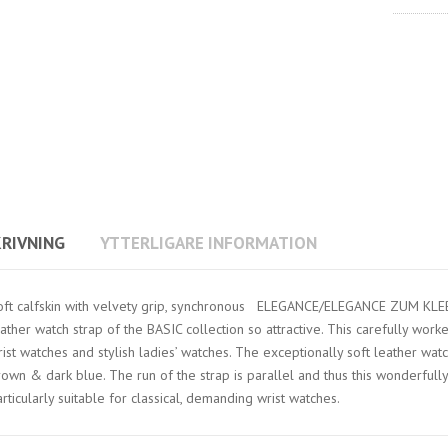
RIVNING
YTTERLIGARE INFORMATION
oft calfskin with velvety grip, synchronous ELEGANCE/ELEGANCE ZUM KLEBE
ather watch strap of the BASIC collection so attractive. This carefully work
ist watches and stylish ladies’ watches. The exceptionally soft leather watch
own & dark blue. The run of the strap is parallel and thus this wonderfully 
rticularly suitable for classical, demanding wrist watches.