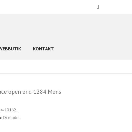
WEBBUTIK
KONTAKT
nce open end 1284 Mens
84-10162
.
y:
Di-modell