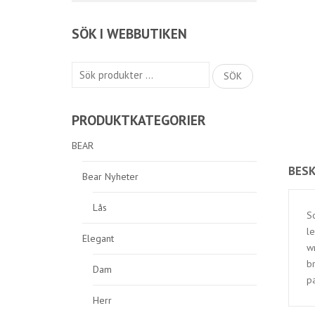
SÖK I WEBBUTIKEN
Sök
SÖK
efter:
PRODUKTKATEGORIER
BEAR
BESK
Bear Nyheter
Lås
S
le
Elegant
wr
br
Dam
pa
Herr