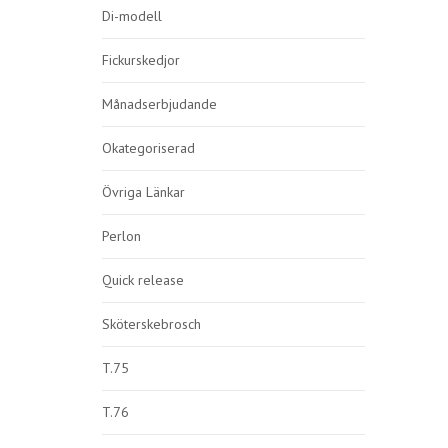
Di-modell
Fickurskedjor
Månadserbjudande
Okategoriserad
Övriga Länkar
Perlon
Quick release
Sköterskebrosch
T.75
T.76