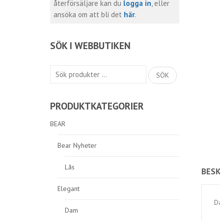
återförsäljare kan du
logga in
, eller
ansöka om att bli det
här
.
SÖK I WEBBUTIKEN
Sök
SÖK
efter:
PRODUKTKATEGORIER
BEAR
Bear Nyheter
Lås
BESK
Elegant
D
Dam