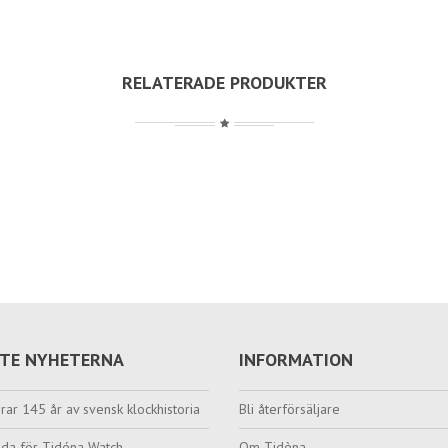
RELATERADE PRODUKTER
TE NYHETERNA
INFORMATION
rar 145 år av svensk klockhistoria
Bli återförsäljare
da för Tidéna Watch
Om Tidèna