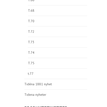
T.66
T.68
T.70
T.72
T.73
T.74
T.75
t.77
Tidéna 1881 nyhet
Tidena nyheter