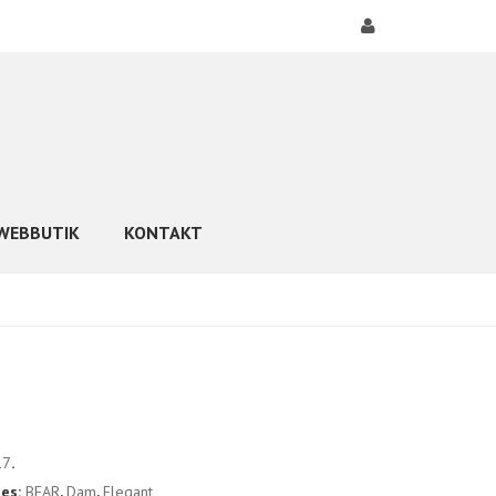
WEBBUTIK
KONTAKT
17
.
ies:
BEAR
,
Dam
,
Elegant