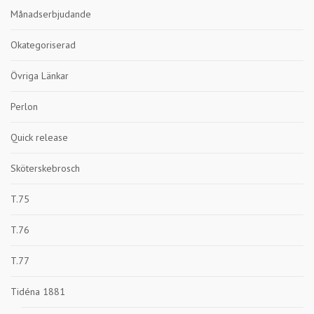
Månadserbjudande
Okategoriserad
Övriga Länkar
Perlon
Quick release
Sköterskebrosch
T.75
T.76
T.77
Tidéna 1881