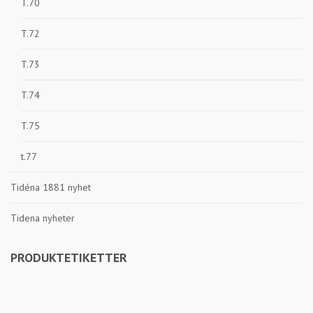
T.70
T.72
T.73
T.74
T.75
t.77
Tidéna 1881 nyhet
Tidena nyheter
PRODUKTETIKETTER