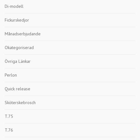
Di-modell
Fickurskedjor
Månadserbjudande
Okategoriserad
Övriga Länkar
Perlon
Quick release
Sköterskebrosch
T.75
T.76