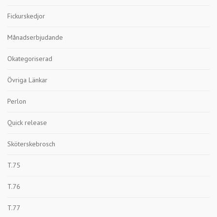
Fickurskedjor
Månadserbjudande
Okategoriserad
Övriga Länkar
Perlon
Quick release
Sköterskebrosch
T.75
T.76
T.77