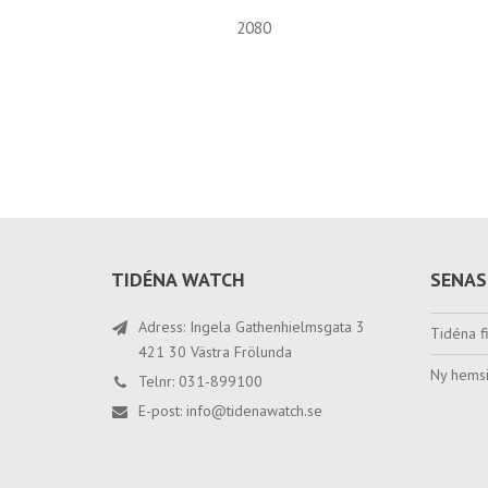
2080
TIDÉNA WATCH
SENAS
Adress: Ingela Gathenhielmsgata 3
Tidéna fi
421 30 Västra Frölunda
Ny hemsi
Telnr: 031-899100
E-post:
info@tidenawatch.se