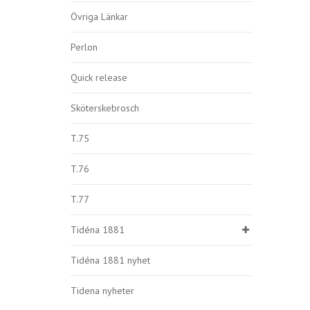
Övriga Länkar
Perlon
Quick release
Sköterskebrosch
T.75
T.76
T.77
Tidéna 1881
Tidéna 1881 nyhet
Tidena nyheter