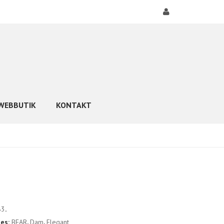
WEBBUTIK
KONTAKT
83
.
ies:
BEAR
,
Dam
,
Elegant