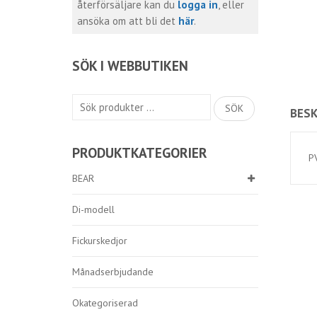
återförsäljare kan du
logga in
, eller
ansöka om att bli det
här
.
SÖK I WEBBUTIKEN
Sök
SÖK
BESK
efter:
PRODUKTKATEGORIER
P
BEAR
Di-modell
Fickurskedjor
Månadserbjudande
Okategoriserad