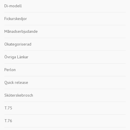
Di-modell
Fickurskedjor
Månadserbjudande
Okategoriserad
Övriga Länkar
Perlon
Quick release
Sköterskebrosch
T.75
T.76