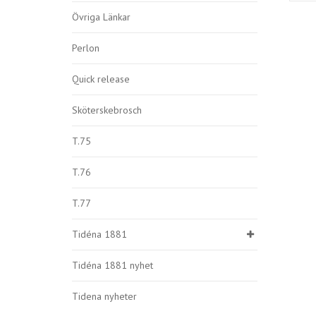
Övriga Länkar
Perlon
Quick release
Sköterskebrosch
T.75
T.76
T.77
Tidéna 1881
Tidéna 1881 nyhet
Tidena nyheter