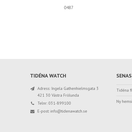
0487
TIDÉNA WATCH
SENAS
Adress: Ingela Gathenhielmsgata 3
Tidéna fi
421 30 Västra Frölunda
Ny hemsi
Telnr: 031-899100
E-post:
info@tidenawatch.se