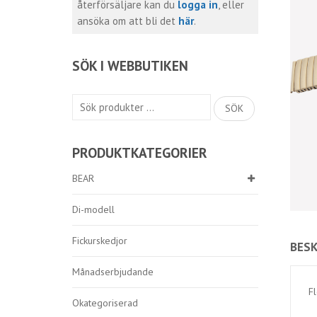
återförsäljare kan du
logga in
, eller
ansöka om att bli det
här
.
SÖK I WEBBUTIKEN
Sök
SÖK
efter:
PRODUKTKATEGORIER
BEAR
Di-modell
Fickurskedjor
BESK
Månadserbjudande
F
Okategoriserad