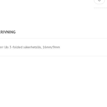
RIVNING
err lås 3-folded säkerhetslås, 16mm/9mm