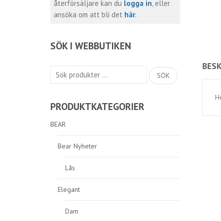
återförsäljare kan du
logga in
, eller
ansöka om att bli det
här
.
SÖK I WEBBUTIKEN
BESK
Sök
SÖK
efter:
H
PRODUKTKATEGORIER
BEAR
Bear Nyheter
Lås
Elegant
Dam