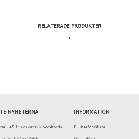
RELATERADE PRODUKTER
TE NYHETERNA
INFORMATION
rar 145 år av svensk klockhistoria
Bli återförsäljare
da för Tidéna Watch
Om Tidèna