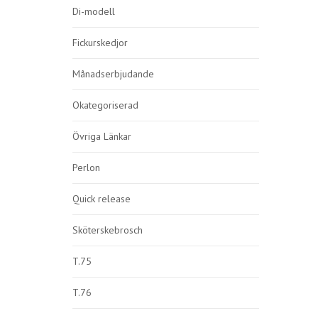
Di-modell
Fickurskedjor
Månadserbjudande
Okategoriserad
Övriga Länkar
Perlon
Quick release
Sköterskebrosch
T.75
T.76