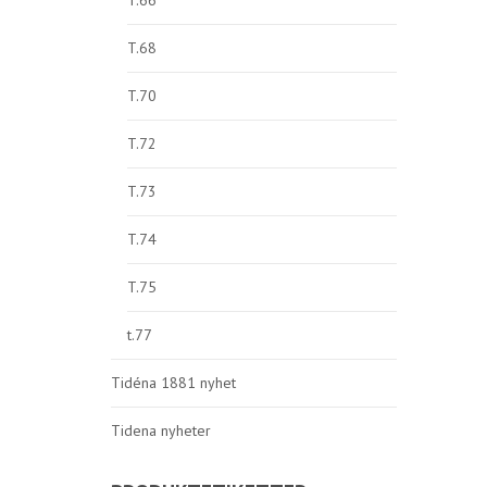
T.66
T.68
T.70
T.72
T.73
T.74
T.75
t.77
Tidéna 1881 nyhet
Tidena nyheter