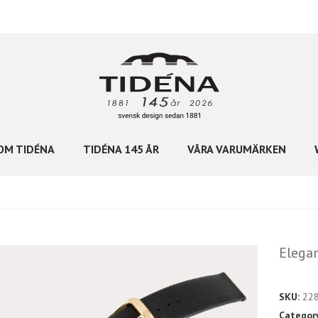
OM TIDÉNA
TIDÉNA 145 ÅR
VÅRA VARUMÄRKEN
s
Elega
SKU:
22
Categor