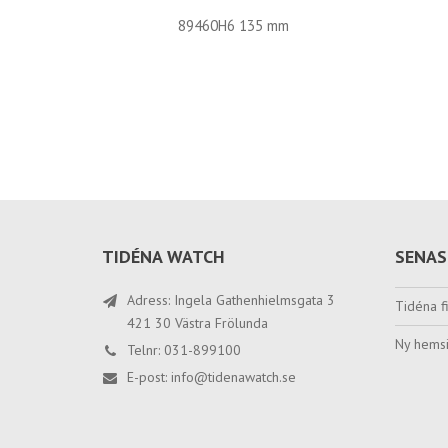
89460H6 135 mm
TIDÉNA WATCH
SENAS
Adress: Ingela Gathenhielmsgata 3
Tidéna fi
421 30 Västra Frölunda
Ny hemsi
Telnr: 031-899100
E-post:
info@tidenawatch.se