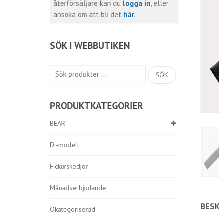
återförsäljare kan du
logga in
, eller
ansöka om att bli det
här
.
SÖK I WEBBUTIKEN
Sök
SÖK
efter:
PRODUKTKATEGORIER
BEAR
Di-modell
Fickurskedjor
Månadserbjudande
BESK
Okategoriserad