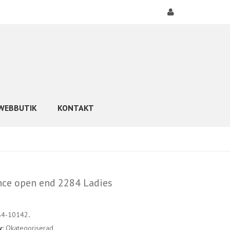
WEBBUTIK
KONTAKT
nce open end 2284 Ladies
84-10142
.
y:
Okategoriserad