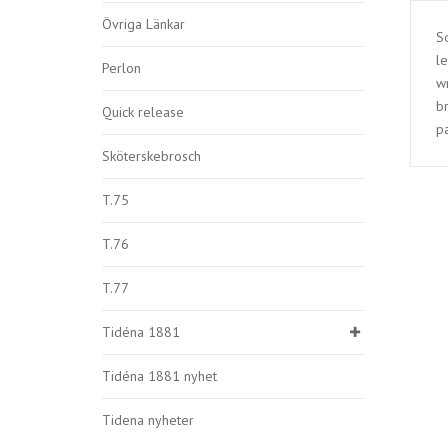
Övriga Länkar
S
le
Perlon
wr
br
Quick release
pa
Sköterskebrosch
T.75
T.76
T.77
Tidéna 1881
Tidéna 1881 nyhet
Tidena nyheter