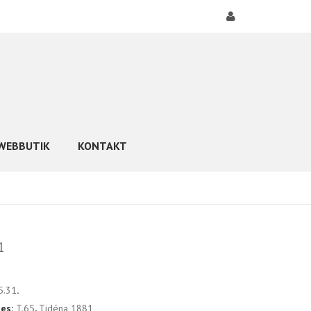
WEBBUTIK
KONTAKT
1
5.31
.
ies:
T.65
,
Tidéna 1881