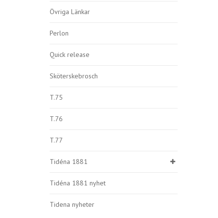
Övriga Länkar
Perlon
Quick release
Sköterskebrosch
T.75
T.76
T.77
Tidéna 1881
Tidéna 1881 nyhet
Tidena nyheter