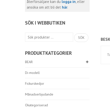
återförsäljare kan du
logga in
, eller
ansöka om att bli det
här
.
SÖK I WEBBUTIKEN
Sök
SÖK
BESK
efter:
PRODUKTKATEGORIER
Ti
BEAR
Di-modell
Fickurskedjor
Månadserbjudande
Okategoriserad