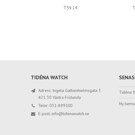
T.59.14
T
TIDÉNA WATCH
SENAS
Adress: Ingela Gathenhielmsgata 3
Tidéna fi
421 30 Västra Frölunda
Ny hemsi
Telnr: 031-899100
E-post:
info@tidenawatch.se