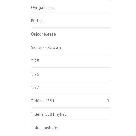
Övriga Länkar
Perlon
Quick release
Sköterskebrosch
T.75
T.76
T.77
Tidéna 1881
Tidéna 1881 nyhet
Tidena nyheter