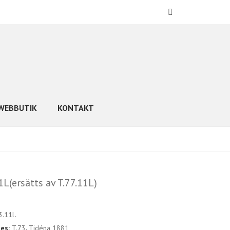
WEBBUTIK
KONTAKT
1L(ersätts av T.77.11L)
3.11l
.
ies:
T.73
,
Tidéna 1881