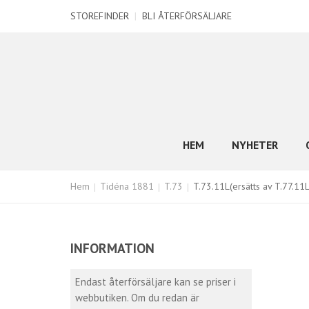
STOREFINDER
|
BLI ÅTERFÖRSÄLJARE
HEM
NYHETER
Hem
Tidéna 1881
T.73
T.73.11L(ersätts av T.77.11L
INFORMATION
Endast återförsäljare kan se priser i
webbutiken. Om du redan är