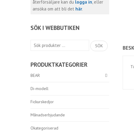
återförsäljare kan du
logga in
, eller
ansöka om att bli det
här
.
SÖK I WEBBUTIKEN
Sök
SÖK
BESK
efter:
PRODUKTKATEGORIER
Ti
BEAR
Di-modell
Fickurskedjor
Månadserbjudande
Okategoriserad