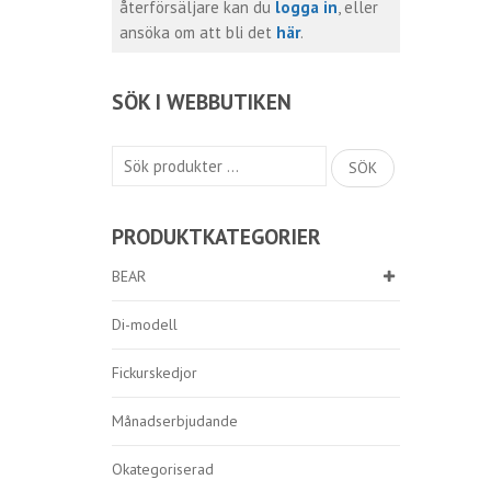
återförsäljare kan du
logga in
, eller
ansöka om att bli det
här
.
SÖK I WEBBUTIKEN
Sök
SÖK
efter:
PRODUKTKATEGORIER
BEAR
Di-modell
Fickurskedjor
Månadserbjudande
Okategoriserad