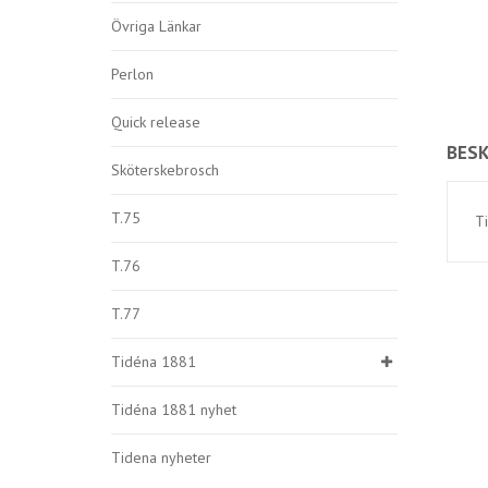
Övriga Länkar
Perlon
Quick release
BESK
Sköterskebrosch
T.75
Ti
T.76
T.77
Tidéna 1881
Tidéna 1881 nyhet
Tidena nyheter