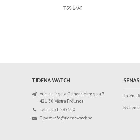
T.59.14AF
TIDÉNA WATCH
SENAS
Adress: Ingela Gathenhielmsgata 3
Tidéna fi
421 30 Västra Frölunda
Ny hemsi
Telnr: 031-899100
E-post:
info@tidenawatch.se