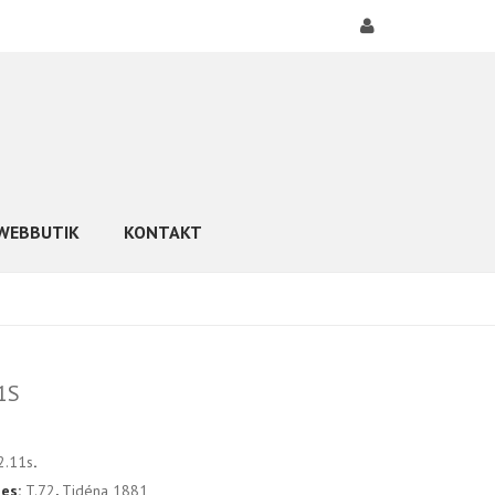
WEBBUTIK
KONTAKT
1S
2.11s
.
ies:
T.72
,
Tidéna 1881